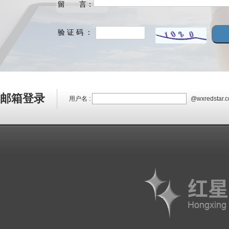
留 言：
验 证 码 ：
邮箱登录
用户名 :
@wxredstar.