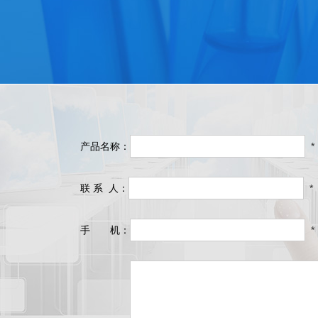
产品名称：
*
联 系 人：
*
手 机：
*